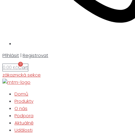
Přihlásit
|
Registrovat
0
0.00
Kč
Cart
zákaznická sekce
Domů
Produkty
O nás
Podpora
Aktuálně
Události