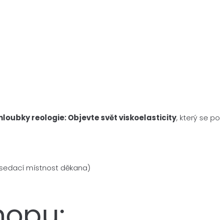
hloubky reologie: Objevte svět viskoelasticity
, který se p
zasedací místnost děkana)
hopu: