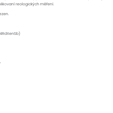
 aplikovaní reologických měření.
mezen.
v4RdXenSb)
y