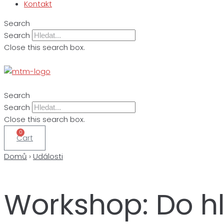
Kontakt
Search
Search
Close this search box.
Search
Search
Close this search box.
0
Cart
Domů
›
Události
Workshop: Do hl