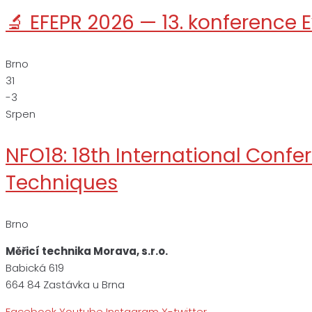
🔬 EFEPR 2026 — 13. konference
Brno
31
-3
Srpen
NFO18: 18th International Conf
Techniques
Brno
Měřicí technika Morava, s.r.o.
Babická 619
664 84 Zastávka u Brna
Facebook
Youtube
Instagram
X-twitter