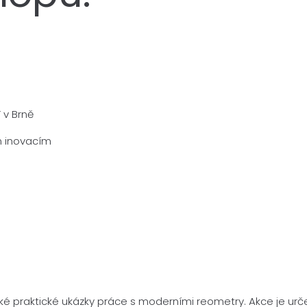
T v Brně
ým inovacím
é praktické ukázky práce s moderními reometry. Akce je určen