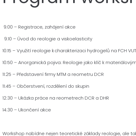
9:00 – Registrace, zahájení akce
9:10 – Úvod do reologie a viskoelasticity
10:15 – Využití reologie k charakterizaci hydrogelů na FCH VU
10:50 – Anorganická pojiva: Reologie jako klíč k materiálov
11:25 – Představení firmy MTM a reometru DCR
11:45 – Občerstvení, rozdělení do skupin
12:30 – Ukázka práce na reometrech DCR a DHR
14:30 – Ukončení akce
Workshop nabídne nejen teoretické základy reologie, ale tak