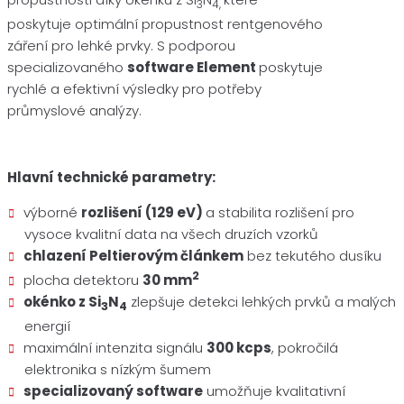
3
4,
poskytuje optimální propustnost rentgenového
záření pro lehké prvky. S podporou
specializovaného
software Element
poskytuje
rychlé a efektivní výsledky pro potřeby
průmyslové analýzy.
Hlavní technické parametry:
výborné
rozlišení (129 eV)
a stabilita rozlišení pro
vysoce kvalitní data na všech druzích vzorků
chlazení Peltierovým článkem
bez tekutého dusíku
2
plocha detektoru
30 mm
okénko z Si
N
zlepšuje detekci lehkých prvků a malých
3
4
energií
maximální intenzita signálu
300 kcps
, pokročilá
elektronika s nízkým šumem
specializovaný software
umožňuje kvalitativní