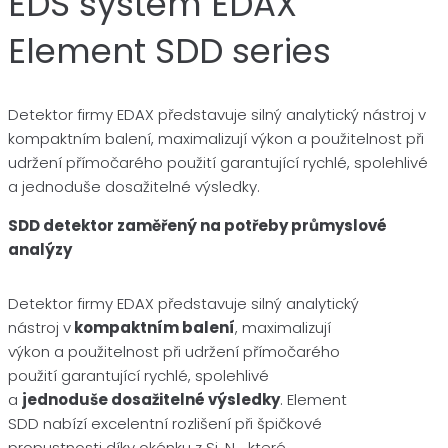
EDS systém EDAX
Element SDD series
Detektor firmy EDAX představuje silný analytický nástroj v
kompaktním balení, maximalizují výkon a použitelnost při
udržení přímočarého použití garantující rychlé, spolehlivé
a jednoduše dosažitelné výsledky.
SDD detektor zaměřený na potřeby průmyslové
analýzy
Detektor firmy EDAX představuje silný analytický
nástroj v
kompaktním balení
, maximalizují
výkon a použitelnost při udržení přímočarého
použití garantující rychlé, spolehlivé
a
jednoduše dosažitelné výsledky
. Element
SDD nabízí excelentní rozlišení při špičkové
propustnosti díky okénku z Si
N
které