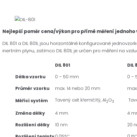
Nejlepší poměr cena/výkon pro přímé měření jednoho 
DIL 801 a DIL 801L jsou horizontálně konfigurované jednovzor
inertním plynu, zatímco DIL 801L je určen pro měření na vzd
DIL 801
DIL 
Délka vzorku
0 – 50 mm
0 –
Průměr vzorku
max. 14 nebo 20 mm
max
Tavený oxit křemičítý, Al
O
Tave
Měřící systém
2
3
Změna délky
4 mm
4 
Rozlišení délky
10 nm
20 
Rozlišení teploty
0.05°C
0.1°