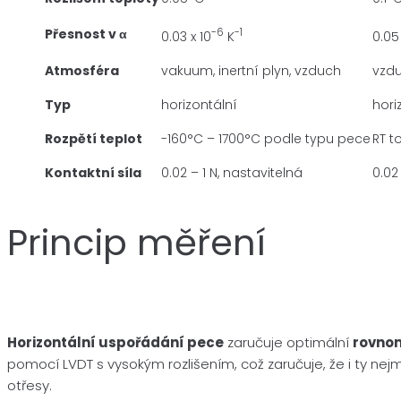
Přesnost v α
-6
-1
0.03 x 10
K
0.05 
Atmosféra
vakuum, inertní plyn, vzduch
vzd
Typ
horizontální
hori
Rozpětí teplot
-160°C – 1700°C podle typu pece
RT t
Kontaktní síla
0.02 – 1 N, nastavitelná
0.02
Princip měření
Horizontální uspořádání pece
zaručuje optimální
rovno
pomocí LVDT s vysokým rozlišením, což zaručuje, že i ty nejm
otřesy.