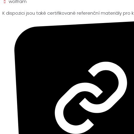
wolfram
K dispozici jsou také certifikované referenční materiály pro k