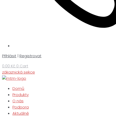
Přihlásit
|
Registrovat
0.00
Kč
0
Cart
zákaznická sekce
Domů
Produkty
O nás
Podpora
Aktuálně