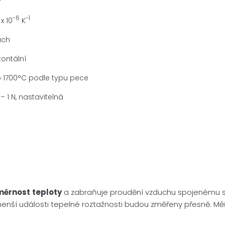
-6
-1
x 10
K
uch
zontální
o 1700°C podle typu pece
 – 1 N, nastavitelná
měrnost
teploty
a zabraňuje proudění vzduchu spojenému s k
enší události tepelné roztažnosti budou změřeny přesně. Měřic