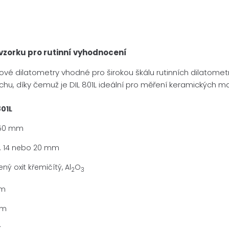
vzorku pro rutinní vyhodnocení
kové dilatometry vhodné pro širokou škálu rutinních dilatomet
uchu, díky čemuž je DIL 801L ideální pro měření keramických m
801L
 50 mm
. 14 nebo 20 mm
ný oxit křemičítý, Al
O
2
3
mm
nm
C