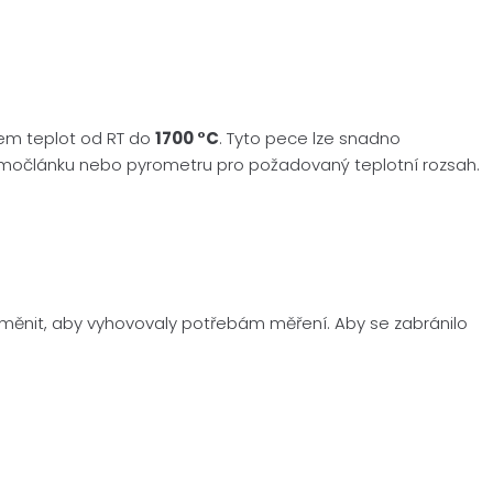
ahem teplot od RT do
1700 °C
. Tyto pece lze snadno
ermočlánku nebo pyrometru pro požadovaný teplotní rozsah.
 vyměnit, aby vyhovovaly potřebám měření. Aby se zabránilo