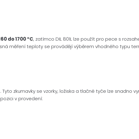
160 do 1700 °C
, zatímco DIL 801L lze použít pro pece s rozs
Přesná měření teploty se provádějí výběrem vhodného typu t
ch. Tyto zkumavky se vzorky, ložiska a tlačné tyče lze snadno
pozici v provedení: