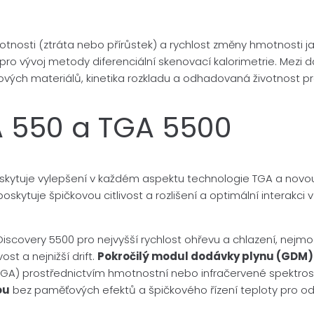
nosti (ztráta nebo přírůstek) a rychlost změny hmotnosti ja
 pro vývoj metody diferenciální skenovací kalorimetrie. Mezi d
kových materiálů, kinetika rozkladu a odhadovaná životnost pr
A 550 a TGA 5500
 poskytuje vylepšení v každém aspektu technologie TGA a novo
 poskytuje špičkovou citlivost a rozlišení a optimální interakc
Discovery 5500 pro nejvyšší rychlost ohřevu a chlazení, nejm
ost a nejnižší drift.
Pokročilý modul dodávky plynu (GDM)
u (EGA) prostřednictvím hmotnostní nebo infračervené spek
ou
bez paměťových efektů a špičkového řízení teploty pro odd