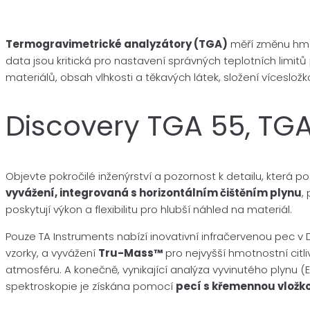
Termogravimetrické analyzátory (TGA)
měří změnu hmot
data jsou kritická pro nastavení správných teplotních limitů
materiálů, obsah vlhkosti a těkavých látek, složení víceslož
Discovery TGA 55, TG
Objevte pokročilé inženýrství a pozornost k detailu, která
vyvážení, integrovaná s horizontálním čištěním plynu
,
poskytují výkon a flexibilitu pro hlubší náhled na materiál.
Pouze TA Instruments nabízí inovativní infračervenou pec v 
vzorky, a vyvážení
Tru-Mass™
pro nejvyšší hmotnostní citliv
atmosféru. A konečně, vynikající analýza vyvinutého plyn
spektroskopie je získána pomocí
pecí s křemennou vložk