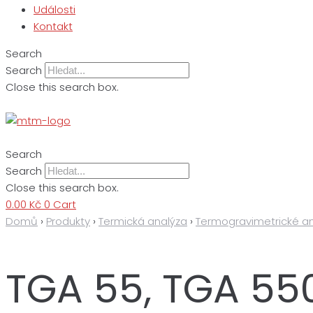
Události
Kontakt
Search
Search
Close this search box.
Search
Search
Close this search box.
0.00
Kč
0
Cart
Domů
›
Produkty
›
Termická analýza
›
Termogravimetrické an
TGA 55, TGA 55