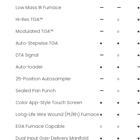
Low Mass IR Furnace
—
—
●
Hi-Res TGA™
—
○
●
Modulated TGA™
—
○
●
Auto-Stepwise TGA
●
●
●
DTA Signal
—
○
●
Auto-loader
●
●
25-Position Autosampler
—
○
●
Sealed Pan Punch
—
○
●
Color App-Style Touch Screen
●
●
●
Long-Life Wire Wound (Pt/Rh) Furnace
●
●
EGA Furnace Capable
○
○
●
Dual Input Gas-Delivery Manifold
●
●
●