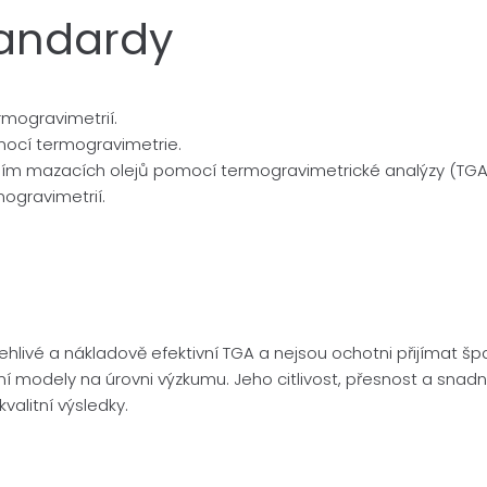
tandardy
mogravimetrií.
mocí termogravimetrie.
ním mazacích olejů pomocí termogravimetrické analýzy (TG
mogravimetrií.
spolehlivé a nákladově efektivní TGA a nejsou ochotni přijíma
 modely na úrovni výzkumu. Jeho citlivost, přesnost a snadnos
valitní výsledky.