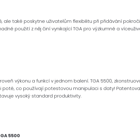
le také poskytne uživatelům flexibilitu při přidávání pokročil
a snadné použití z něj činí vynikající TGA pro výzkumné a víceu
 úroveň výkonu a funkcí v jednom balení. TGA 5500, zkonstruov
 i poté, co používají potestovou manipulaci s daty! Patentova
avuje vysoký standard produktivity.
TGA 5500