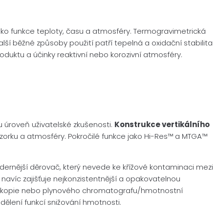
ko funkce teploty, času a atmosféry. Termogravimetrická
alší běžné způsoby použití patří tepelná a oxidační stabilita
oduktu a účinky reaktivní nebo korozivní atmosféry.
u úroveň uživatelské zkušenosti.
Konstrukce vertikálního
i vzorku a atmosféry. Pokročilé funkce jako Hi-Res™ a MTGA™
odernější děrovač, který nevede ke křížové kontaminaci mezi
navíc zajišťuje nejkonzistentnější a opakovatelnou
troskopie nebo plynového chromatografu/hmotnostní
ělení funkcí snižování hmotnosti.