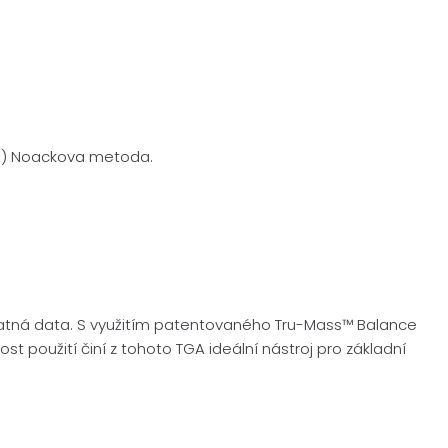
A) Noackova metoda.
t špatná data. S využitím patentovaného Tru-Mass™ Balance
t použití činí z tohoto TGA ideální nástroj pro základní