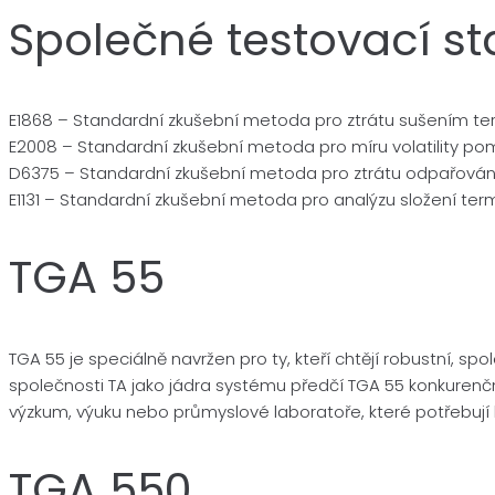
Společné testovací s
E1868 – Standardní zkušební metoda pro ztrátu sušením ter
E2008 – Standardní zkušební metoda pro míru volatility po
D6375 – Standardní zkušební metoda pro ztrátu odpařová
E1131 – Standardní zkušební metoda pro analýzu složení ter
TGA 55
TGA 55 je speciálně navržen pro ty, kteří chtějí robustní, 
společnosti TA jako jádra systému předčí TGA 55 konkurenční
výzkum, výuku nebo průmyslové laboratoře, které potřebují k
TGA 550