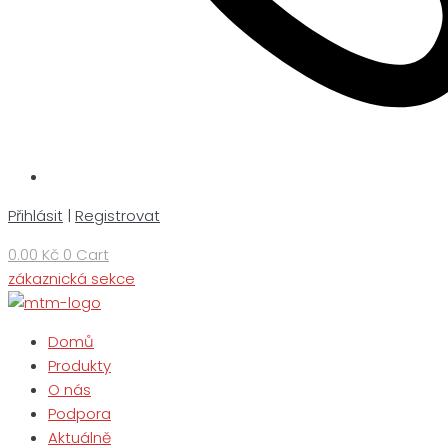
Přihlásit
|
Registrovat
0.00
Kč
0
Cart
zákaznická sekce
Domů
Produkty
O nás
Podpora
Aktuálně