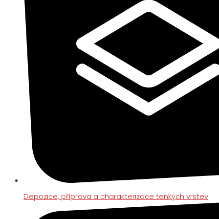
Depozice, příprava a charakterizace tenkých vrstev