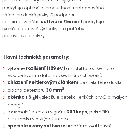
3
4,
poskytuje optimální propustnost rentgenového
záření pro lehké prvky. S podporou
specializovaného
software Element
poskytuje
rychlé a efektivní výsledky pro potřeby
průmyslové analýzy.
Hlavní technické parametry:
výborné
rozlišení (129 eV)
a stabilita rozlišení pro
vysoce kvalitní data na všech druzích vzorků
chlazení Peltierovým článkem
bez tekutého dusíku
2
plocha detektoru
30 mm
okénko z Si
N
zlepšuje detekci lehkých prvků a malých
3
4
energií
maximální intenzita signálu
300 kcps
, pokročilá
elektronika s nízkým šumem
specializovaný software
umožňuje kvalitativní