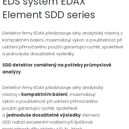
EDS systém EDAX
Element SDD series
Detektor firmy EDAX představuje silný analytický nástroj v
kompaktním balení, maximalizují výkon a použitelnost při
udržení přímočarého použití garantující rychlé, spolehlivé
a jednoduše dosažitelné výsledky.
SDD detektor zaměřený na potřeby průmyslové
analýzy
Detektor firmy EDAX představuje silný analytický
nástroj v
kompaktním balení
, maximalizují
výkon a použitelnost při udržení přímočarého
použití garantující rychlé, spolehlivé
a
jednoduše dosažitelné výsledky
. Element
SDD nabízí excelentní rozlišení při špičkové
propustnosti díky okénku z Si
N
které