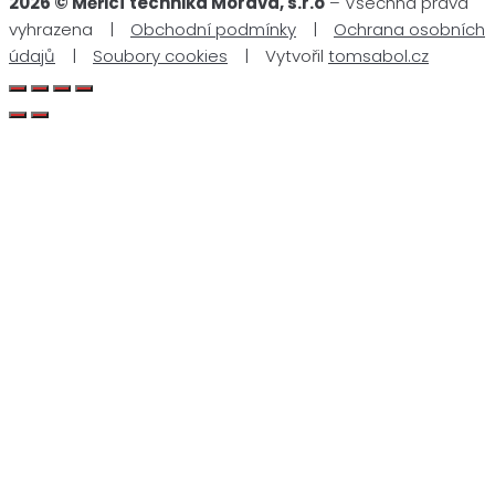
2026 © Měřicí technika Morava, s.r.o
– Všechna práva
vyhrazena |
Obchodní podmínky
|
Ochrana osobních
údajů
|
Soubory cookies
| Vytvořil
tomsabol.cz