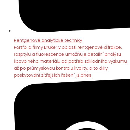
Rentgenové analytické techniky
Portfolio firmy Bruker v oblasti rentgenové difrakce,
rozptylu a fluorescence umožňuje detailní analýzu
libovolného materiálu od potřeb základního výzkumu
až po průmyslovou kontrolu kvality, a to díky
poskytování zítřejších řešení již dnes.