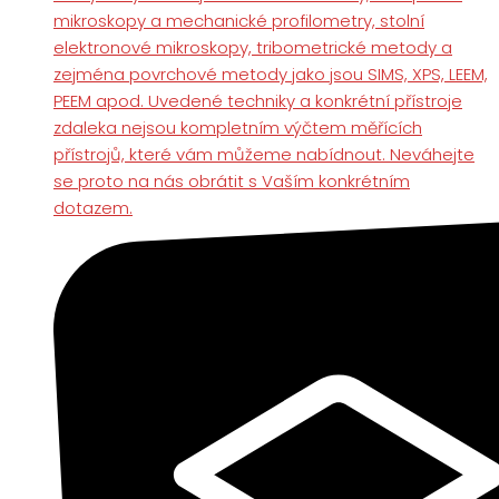
mikroskopy a mechanické profilometry, stolní
elektronové mikroskopy, tribometrické metody a
zejména povrchové metody jako jsou SIMS, XPS, LEEM,
PEEM apod. Uvedené techniky a konkrétní přístroje
zdaleka nejsou kompletním výčtem měřících
přístrojů, které vám můžeme nabídnout. Neváhejte
se proto na nás obrátit s Vaším konkrétním
dotazem.