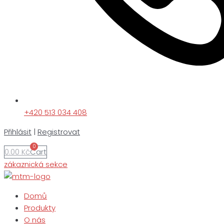
+420 513 034 408
Přihlásit
|
Registrovat
0
0.00
Kč
Cart
zákaznická sekce
Domů
Produkty
O nás