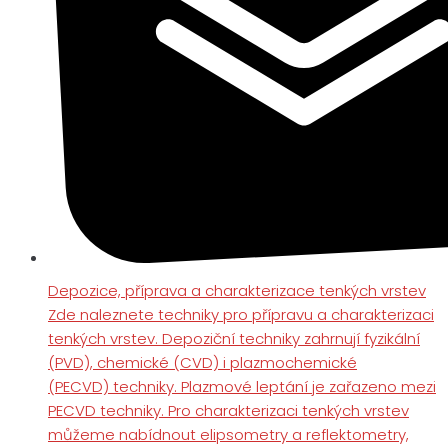
Depozice, příprava a charakterizace tenkých vrstev
Zde naleznete techniky pro přípravu a charakterizaci
tenkých vrstev. Depoziční techniky zahrnují fyzikální
(PVD), chemické (CVD) i plazmochemické
(PECVD) techniky. Plazmové leptání je zařazeno mezi
PECVD techniky. Pro charakterizaci tenkých vrstev
můžeme nabídnout elipsometry a reflektometry,