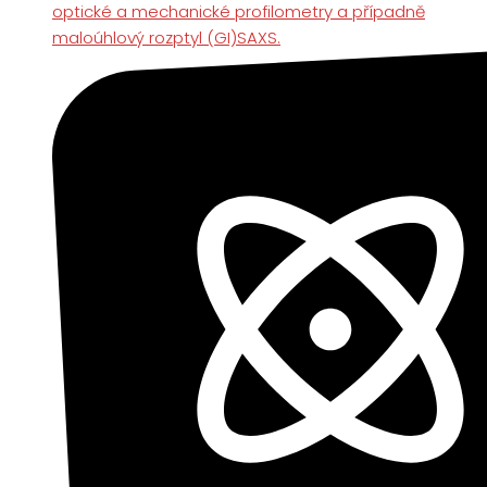
optické a mechanické profilometry a případně
maloúhlový rozptyl (GI)SAXS.