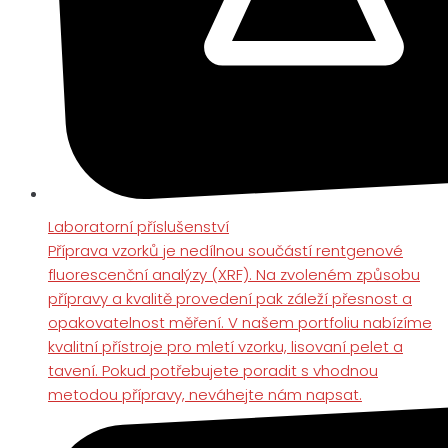
Laboratorní příslušenství
Příprava vzorků je nedílnou součástí rentgenové
fluorescenční analýzy (XRF). Na zvoleném způsobu
přípravy a kvalitě provedení pak záleží přesnost a
opakovatelnost měření. V našem portfoliu nabízíme
kvalitní přístroje pro mletí vzorku, lisovaní pelet a
tavení. Pokud potřebujete poradit s vhodnou
metodou přípravy, neváhejte nám napsat.