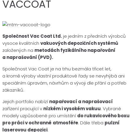
VACCOAT
Společnost Vac Coat Ltd.
je jedním z předních výrobců
vysoce kvalitních
vakuových depozičních systémů
založených na
metodách fyzikálního napařování
a naprašování (PVD).
Společnost Vac Coat je na trhu bezmála třicet let,
a kromě výroby vlastní produktové řady se nevyhýbá ani
speciálním úpravám, návrhům a vývoji dle přání a potřeb
zákazníků.
Jejich portfolio nabízí
napařovací a naprašovací
zařízení pracující v
nízkém i vysokém vakuu
. Vybrané
modely uzpůsobené pro umístění
do rukavicového boxu
pro práci v ochranné
atmosféře
. Dále třeba
pulzní
laserovou depozici
.