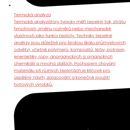
Termická analýza
Termické analyzátory typicky měří tepelný tok, ztrátu
hmotnosti, změnu rozměrů nebo mechanické
vlastnosti jako funkci teploty. Techniky tepelné
analýzy jsou důležité pro širokou škálu průmyslových
odvětví, včetně polymerů, kompozitů, léčiv, potravin,
energetiky, ropy, anorganických a organických
chemikálií a mnoha dalších. Pochopení chování
materiálu při různých teplotách je klíčové pro
úspěšný návrh, zpracování a konečné použití
hotových výrobků.