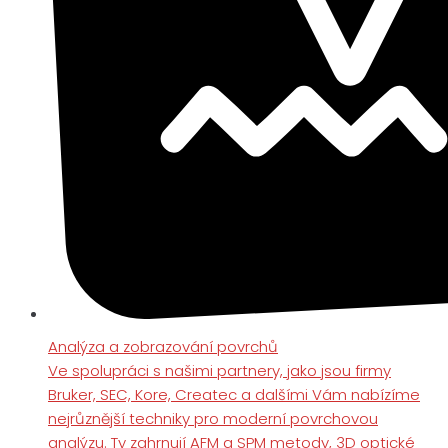
Analýza a zobrazování povrchů
Ve spolupráci s našimi partnery, jako jsou firmy
Bruker, SEC, Kore, Createc a dalšími Vám nabízíme
nejrůznější techniky pro moderní povrchovou
analýzu. Ty zahrnují AFM a SPM metody, 3D optické