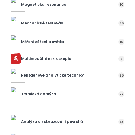
Magnetická rezonance
10
Mechanické testování
55
Měření záření a světla
18
Multimodální mikroskopie
4
Rentgenové analytické techniky
25
Termická analýza
27
Analýza a zobrazování povrchů
63