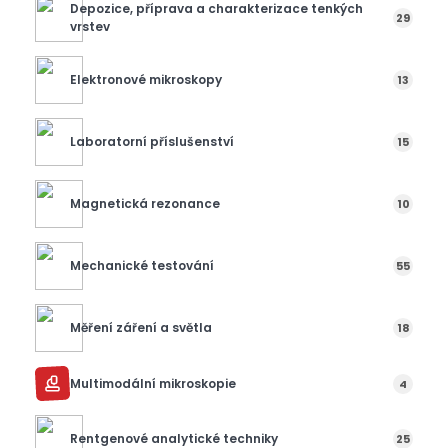
Depozice, příprava a charakterizace tenkých
29
vrstev
Elektronové mikroskopy
13
Laboratorní příslušenství
15
Magnetická rezonance
10
Mechanické testování
55
Měření záření a světla
18
Multimodální mikroskopie
4
Rentgenové analytické techniky
25