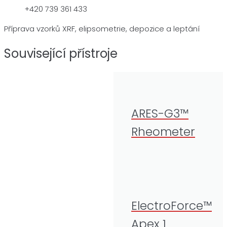
+420 739 361 433
Příprava vzorků XRF, elipsometrie, depozice a leptání
Související přístroje
ARES-G3™
Rheometer
ElectroForce™
Apex 1