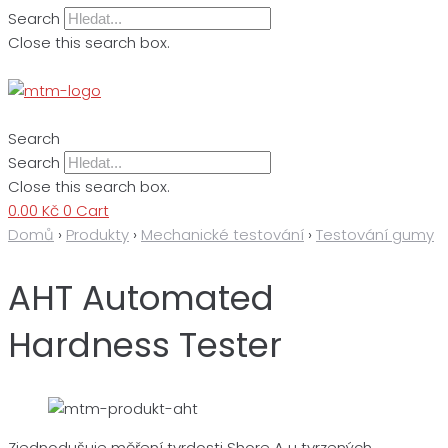
Search
Close this search box.
Search
Search
Close this search box.
0.00
Kč
0
Cart
Domů
›
Produkty
›
Mechanické testování
›
Testování gumy
AHT Automated
Hardness Tester
Zjednodušuje měření tvrdosti Shore A u tvrzených