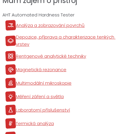
Mám zájem o přístroj
AHT Automated Hardness Tester
Analýza a zobrazování povrchů
Depozice, příprava a charakterizace tenkých 
vrstev
Rentgenové analytické techniky
Magnetická rezonance
Multimodální mikroskopie
Měření záření a světla
Laboratorní příslušenství
Termická analýza