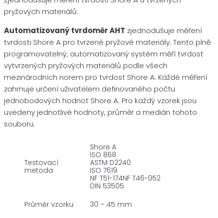
pryžových materiálů.
Automatizovaný tvrdoměr AHT
zjednodušuje měření
tvrdosti Shore A pro tvrzené pryžové materiály. Tento plně
programovatelný, automatizovaný systém měří tvrdost
vytvrzených pryžových materiálů podle všech
mezinárodních norem pro tvrdost Shore A. Každé měření
zahrnuje určení uživatelem definovaného počtu
jednobodových hodnot Shore A. Pro každý vzorek jsou
uvedeny jednotlivé hodnoty, průměr a medián tohoto
souboru.
Shore A
ISO 868
Testovací
ASTM D2240
metoda
ISO 7619
NF T51-174NF T46-052
DIN 53505
Průměr vzorku
30 – 45 mm