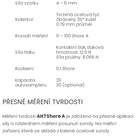
Síla vzorku
4 – 6 mm
Tvrzená ocelová tyč
Indentor
Zkrácený 35° kužel
0.79 mm průměr
Rozsah měření
0 – 100 Shore A
Kontaktní tlak, tlaková
Síla tlaku
hmotnost: 12.5 N
Síla pružiny: 8.065 N
Rozlišení
0.1 Shore
Kapacita
20
autosampleru
30 (optional)
PŘESNÉ MĚŘENÍ TVRDOSTI
Měření tvrdosti
AHTShore A
je založeno na přesné aplikaci
síly a následném měření posunutí sondy. Na měřicí
zařízení, které se skládá z kalené ocelové sondy